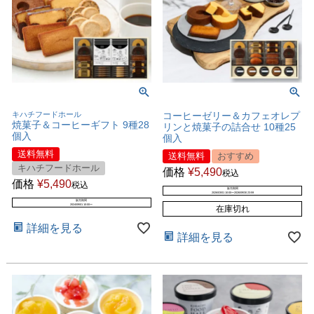
キハチフードホール
コーヒーゼリー＆カフェオレプ
焼菓子＆コーヒーギフト 9種28
リンと焼菓子の詰合せ 10種25
個入
個入
送料無料
送料無料
おすすめ
キハチフードホール
価格
¥
5,490
税込
価格
¥
5,490
税込
販売期間
2026/03/01 10:00
〜
2026/09/30 23:59
販売期間
2024/09/01 10:00
〜
在庫切れ
詳細を見る
詳細を見る