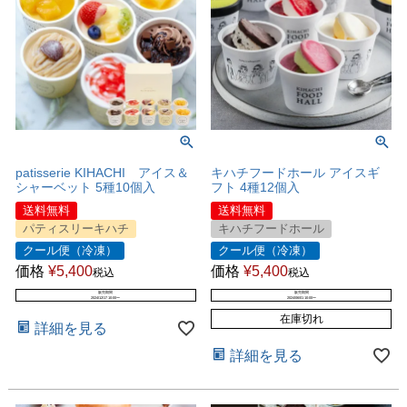
patisserie KIHACHI アイス＆
キハチフードホール アイスギ
シャーベット 5種10個入
フト 4種12個入
送料無料
送料無料
パティスリーキハチ
キハチフードホール
クール便（冷凍）
クール便（冷凍）
価格
¥
5,400
価格
¥
5,400
税込
税込
販売期間
販売期間
2024/12/17 10:00
〜
2024/06/01 10:00
〜
在庫切れ
詳細を見る
詳細を見る