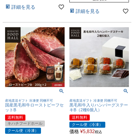
詳細を見る
詳細を見る
産地直送ギフト 冷凍便 同梱不可
産地直送ギフト 冷凍便 同梱不可
国産黒毛和牛ローストビーフセ
黒毛和牛入りハンバーグステー
ットB
キB（2種6個入）
送料無料
送料無料
キハチフードホール
クール便（冷凍）
クール便（冷凍）
価格
¥
5,832
税込