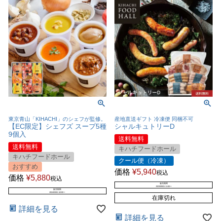
東京青山「KIHACHI」のシェフが監修。
産地直送ギフト 冷凍便 同梱不可
【EC限定】シェフズ スープ5種
シャルキュトリーD
9個入
送料無料
送料無料
キハチフードホール
キハチフードホール
クール便（冷凍）
おすすめ
価格
¥
5,940
税込
価格
¥
5,880
税込
販売期間
2023/09/01 11:00
〜
販売期間
2024/03/01 10:00
〜
在庫切れ
詳細を見る
詳細を見る