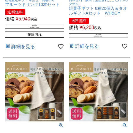
フルーツドリンク10本セット
タオル
焼菓子ギフト 8種20個入＆タオ
送料無料
ルギフトAセット WH&GY
価格
¥
5,940
税込
送料無料
価格
¥
6,203
販売期間
税込
2023/09/01 11:00
〜
在庫切れ
販売期間
2025/02/28 10:00
〜
詳細を見る
詳細を見る