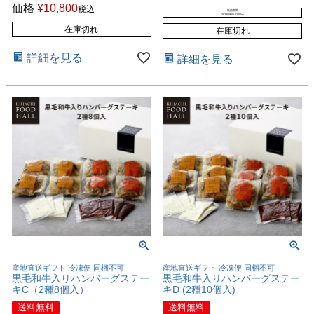
価格
¥
10,800
税込
販売期間
2023/09/01 11:00
〜
在庫切れ
在庫切れ
詳細を見る
詳細を見る
産地直送ギフト 冷凍便 同梱不可
産地直送ギフト 冷凍便 同梱不可
黒毛和牛入りハンバーグステー
黒毛和牛入りハンバーグステー
キC（2種8個入）
キD (2種10個入)
送料無料
送料無料