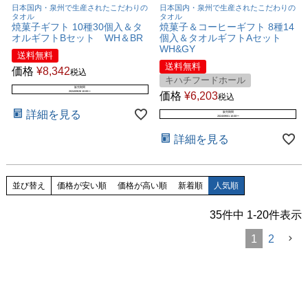
日本国内・泉州で生産されたこだわりの
日本国内・泉州で生産されたこだわりの
タオル
タオル
焼菓子ギフト 10種30個入＆タ
焼菓子＆コーヒーギフト 8種14
オルギフトBセット WH＆BR
個入＆タオルギフトAセット
WH&GY
送料無料
送料無料
価格
¥
8,342
税込
キハチフードホール
販売期間
2024/09/28 10:00
〜
価格
¥
6,203
税込
詳細を見る
販売期間
2024/09/01 10:00
〜
詳細を見る
並び替え
価格が安い順
価格が高い順
新着順
人気順
35
件中
1
-
20
件表示
1
2