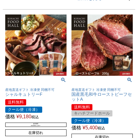
産地直送ギフト 冷凍便 同梱不可
産地直送ギフト 冷凍便 同梱不可
シャルキュトリーF
国産黒毛和牛ローストビーフセ
ットA
送料無料
送料無料
クール便（冷凍）
キハチフードホール
価格
¥
9,180
税込
クール便（冷凍）
販売期間
2023/09/01 11:00
〜
価格
¥
5,400
税込
在庫切れ
在庫切れ