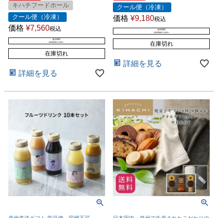
キハチフードホール
クール便（冷凍）
クール便（冷凍）
価格
¥
9,180
税込
価格
¥
7,560
税込
販売期間
2023/09/01 11:00
〜
販売期間
在庫切れ
2023/09/01 11:00
〜
在庫切れ
詳細を見る
詳細を見る
産地直送ギフト 常温便 同梱不可
日本国内・泉州で生産されたこだわりの