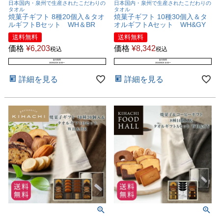
日本国内・泉州で生産されたこだわりの
日本国内・泉州で生産されたこだわりの
タオル
タオル
焼菓子ギフト 8種20個入＆タオ
焼菓子ギフト 10種30個入＆タ
ルギフトBセット WH＆BR
オルギフトAセット WH&GY
送料無料
送料無料
価格
¥
6,203
価格
¥
8,342
税込
税込
販売期間
販売期間
2025/02/28 10:00
〜
2024/09/28 10:00
〜
詳細を見る
詳細を見る