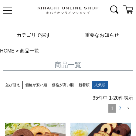
カテゴリで探す
重要なお知らせ
HOME
商品一覧
商品一覧
並び替え
価格が安い順
価格が高い順
新着順
人気順
35
件中
1
-
20
件表示
1
2