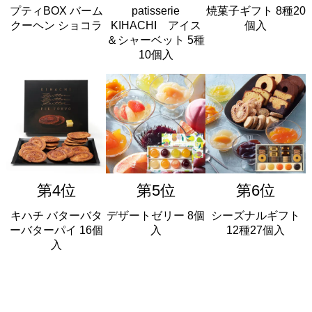
プティBOX バーム
patisserie
焼菓子ギフト 8種20
クーヘン ショコラ
KIHACHI アイス
個入
＆シャーベット 5種
10個入
第4位
第5位
第6位
キハチ バターバタ
デザートゼリー 8個
シーズナルギフト
ーバターパイ 16個
入
12種27個入
入