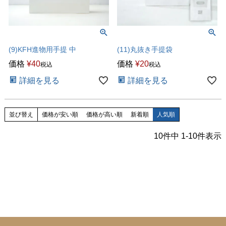
(9)KFH進物用手提 中
(11)丸抜き手提袋
価格
¥
40
価格
¥
20
税込
税込
詳細を見る
詳細を見る
並び替え
価格が安い順
価格が高い順
新着順
人気順
10
件中
1
-
10
件表示