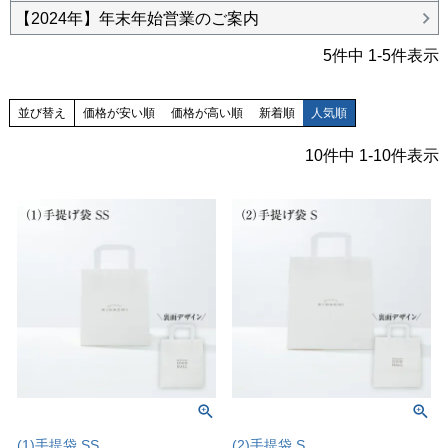
【2024年】年末年始営業のご案内
5
件中
1
-
5
件表示
並び替え
価格が安い順
価格が高い順
新着順
人気順
10
件中
1
-
10
件表示
(1)手提袋 SS
(2)手提袋 S