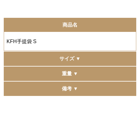
商品名
KFH手提袋 S
サイズ ▼
220×120×220mm
重量 ▼
約21g
備考 ▼
複数の他モールへ同時に出品をしています。
稀に同時に注文が入りますと、在庫更新にタイムラグが
発生し、 正常に購入できた場合でも在庫切れとなる場合
がございます。
予めご了承くださいませ。