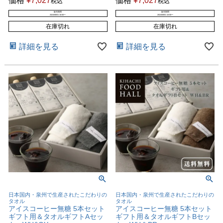
価格
¥
7,027
価格
¥
7,027
税込
税込
販売期間
販売期間
2024/08/01 10:00
〜
2024/08/01 10:00
〜
在庫切れ
在庫切れ
詳細を見る
詳細を見る
日本国内・泉州で生産されたこだわりの
日本国内・泉州で生産されたこだわりの
タオル
タオル
アイスコーヒー無糖 5本セット
アイスコーヒー無糖 5本セット
ギフト用＆タオルギフトAセッ
ギフト用＆タオルギフトBセッ