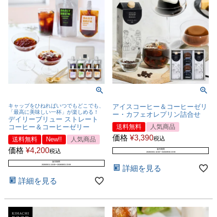
キャップをひねればいつでもどこでも、
アイスコーヒー＆コーヒーゼリ
「最高に美味しい一杯」が楽しめる！
ー・カフェオレプリン詰合せ
デイリーブリュー ストレート
コーヒー＆コーヒーゼリー
送料無料
人気商品
価格
¥
3,390
税込
送料無料
New!!
人気商品
価格
¥
4,200
税込
販売期間
2026/03/01 10:00
〜
2026/09/30 23:59
販売期間
2026/05/11 10:00
〜
2026/08/31 23:59
詳細を見る
詳細を見る