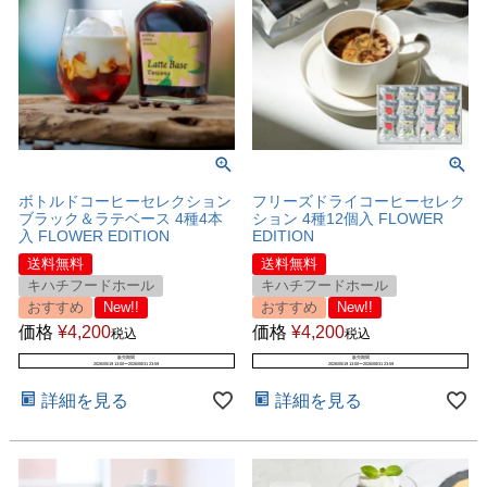
ボトルドコーヒーセレクション
フリーズドライコーヒーセレク
ブラック＆ラテベース 4種4本
ション 4種12個入 FLOWER
入 FLOWER EDITION
EDITION
送料無料
送料無料
キハチフードホール
キハチフードホール
おすすめ
New!!
おすすめ
New!!
価格
¥
4,200
価格
¥
4,200
税込
税込
販売期間
販売期間
2026/05/19 13:00
〜
2026/08/31 23:59
2026/05/19 13:00
〜
2026/08/31 23:59
詳細を見る
詳細を見る