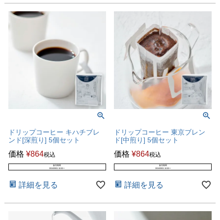
ドリップコーヒー キハチブレ
ドリップコーヒー 東京ブレン
ンド[深煎り] 5個セット
ド[中煎り] 5個セット
価格
¥
864
価格
¥
864
税込
税込
販売期間
販売期間
2024/09/01 10:00
〜
2024/09/01 10:00
〜
詳細を見る
詳細を見る