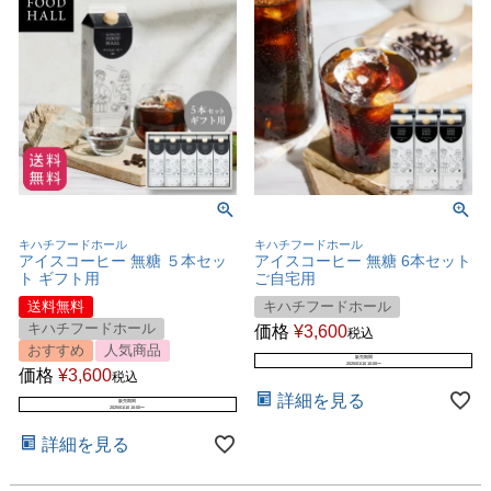
キハチフードホール
キハチフードホール
アイスコーヒー 無糖 ５本セッ
アイスコーヒー 無糖 6本セット
ト ギフト用
ご自宅用
送料無料
キハチフードホール
キハチフードホール
価格
¥
3,600
税込
おすすめ
人気商品
販売期間
2025/01/10 10:00
〜
価格
¥
3,600
税込
詳細を見る
販売期間
2025/01/10 10:00
〜
詳細を見る