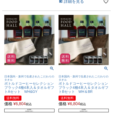
詳細を見る
日本国内・泉州で生産されたこだわりの
日本国内・泉州で生産されたこだわりの
タオル
タオル
ボトルドコーヒーセレクション
ボトルドコーヒーセレクション
ブラック4種4本入＆タオルギフ
ブラック4種4本入＆タオルギフ
トAセット WH&GY
トBセット WH＆BR
送料無料
送料無料
価格
¥
6,804
価格
¥
6,804
税込
税込
販売期間
販売期間
2024/08/01 10:00
〜
2024/08/01 10:00
〜