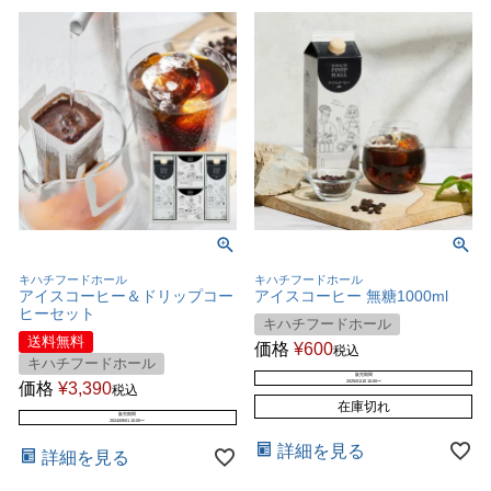
キハチフードホール
キハチフードホール
アイスコーヒー＆ドリップコー
アイスコーヒー 無糖1000ml
ヒーセット
キハチフードホール
送料無料
価格
¥
600
税込
キハチフードホール
販売期間
価格
¥
3,390
2025/01/10 10:00
〜
税込
在庫切れ
販売期間
2024/09/01 10:00
〜
詳細を見る
詳細を見る