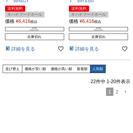
ト WH&GY
ト WH＆BR
送料無料
送料無料
キハチフードホール
キハチフードホール
価格
¥
6,416
価格
¥
6,416
税込
税込
販売期間
販売期間
2025/01/10 10:00
〜
2025/01/10 10:00
〜
在庫切れ
在庫切れ
詳細を見る
詳細を見る
並び替え
価格が安い順
価格が高い順
新着順
人気順
22
件中
1
-
20
件表示
1
2