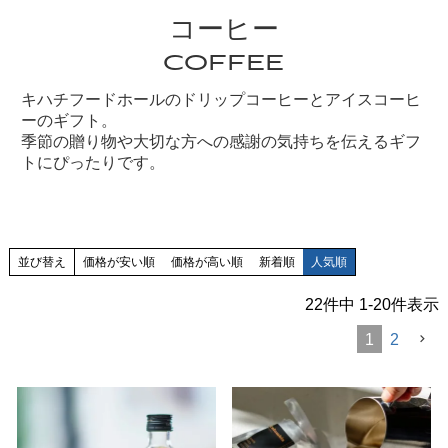
コーヒー
COFFEE
キハチフードホールのドリップコーヒーとアイスコーヒ
ーのギフト。
季節の贈り物や大切な方への感謝の気持ちを伝えるギフ
トにぴったりです。
並び替え
価格が安い順
価格が高い順
新着順
人気順
22
件中
1
-
20
件表示
1
2