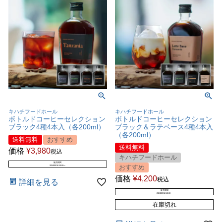
キハチフードホール
キハチフードホール
ボトルドコーヒーセレクション
ボトルドコーヒーセレクション
ブラック4種4本入（各200ml）
ブラック＆ラテベース4種4本入
（各200ml）
送料無料
おすすめ
送料無料
価格
¥
3,980
税込
キハチフードホール
販売期間
おすすめ
2024/05/10 10:00
〜
価格
¥
4,200
税込
詳細を見る
販売期間
2024/05/10 10:00
〜
在庫切れ