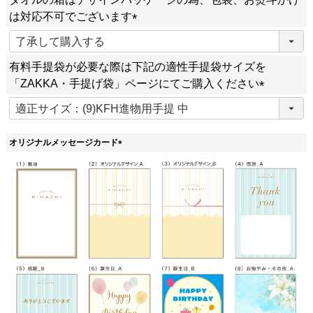
須
は対応不可でございます
)
(
必
有料手提袋が必要な際は下記の適性手提袋サイズを
須
「ZAKKA・手提げ袋」ページにてご購入ください
)
(
必
須
オリジナルメッセージカード
)
(
必
須
)