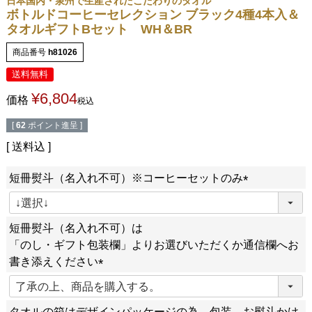
日本国内・泉州で生産されたこだわりのタオル
ボトルドコーヒーセレクション ブラック4種4本入＆
タオルギフトBセット WH＆BR
商品番号
h81026
送料無料
¥
6,804
価格
税込
[
62
ポイント進呈 ]
送料込
短冊熨斗（名入れ不可）※コーヒーセットのみ
(
必
短冊熨斗（名入れ不可）は
須
「のし・ギフト包装欄」よりお選びいただくか通信欄へお
)
書き添えください
(
必
タオルの箱はデザインパッケージの為、包装、お熨斗かけ