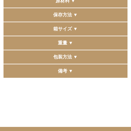
原材料 ▼
●エチオピア
保存方法 ▼
【コーヒー（コーヒー豆（エチオピア））】
●ブラジル
直射日光、高温多湿の場所を避けて保存してください。
箱サイズ ▼
【コーヒー（コーヒー豆（ブラジル））】
●タンザニア
ボトルドコーヒーセレクション ブラック4種4本入：
重量 ▼
【コーヒー（コーヒー豆（タンザニア））】
337×160×50mm
●コロンビア
タオルギフト箱サイズ：220×220×60mm
ボトルドコーヒーセレクション ブラック4種4本入：
包装方法 ▼
【コーヒー（コーヒー豆（コロンビア））】
1,979g
包装、手提袋、掛け紙（のし）のご用意はございませ
備考 ▼
ん。
複数の他モールへ同時に出品をしています。
タオルギフト箱は包装紙・熨斗掛けはできません。
稀に同時に注文が入りますと、在庫更新にタイムラグが
※パッケージデザインは変更になる場合がございます。
発生し、 正常に購入できた場合でも在庫切れとなる場合
予めご了承くださいませ。
がございます。
予めご了承くださいませ。