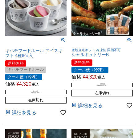
キハチフードホール アイスギ
産地直送ギフト 冷凍便 同梱不可
シャルキュトリーB
フト 4種8個入
送料無料
送料無料
キハチフードホール
クール便（冷凍）
価格
¥
4,320
クール便（冷凍）
税込
価格
¥
4,320
税込
販売期間
2023/09/01 11:00
〜
販売期間
在庫切れ
2024/06/01 10:00
〜
在庫切れ
詳細を見る
詳細を見る