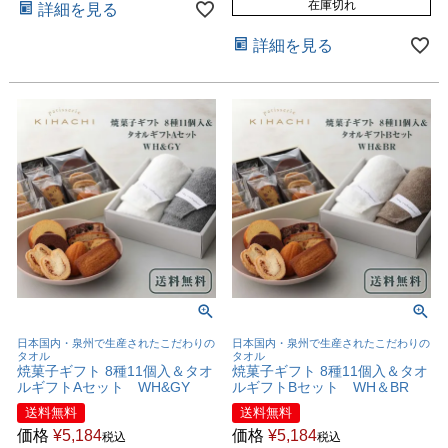
在庫切れ
詳細を見る
詳細を見る
日本国内・泉州で生産されたこだわりの
日本国内・泉州で生産されたこだわりの
タオル
タオル
焼菓子ギフト 8種11個入＆タオ
焼菓子ギフト 8種11個入＆タオ
ルギフトAセット WH&GY
ルギフトBセット WH＆BR
送料無料
送料無料
価格
¥
5,184
価格
¥
5,184
税込
税込