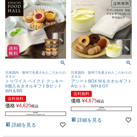
日本国内・泉州で生産されたこだわりの
日本国内・泉州で生産されたこだわりの
タオル
タオル
トゥワイス ベイクド クッキー
アソートBOX M＆タオルギフト
8個入＆タオルギフトBセット
Aセット WH＆GY
WH＆BR
送料無料
送料無料
価格
¥
4,675
税込
価格
¥
4,620
税込
販売期間
2024/09/28 10:00
〜
販売期間
2024/08/01 10:00
〜
2026/08/31 23:59
詳細を見る
詳細を見る