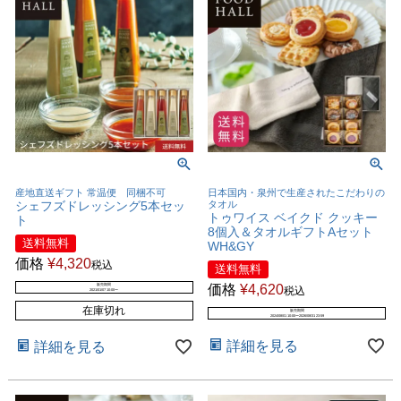
産地直送ギフト 常温便 同梱不可
日本国内・泉州で生産されたこだわりの
シェフズドレッシング5本セッ
タオル
トゥワイス ベイクド クッキー
ト
8個入＆タオルギフトAセット
送料無料
WH&GY
価格
¥
4,320
税込
送料無料
価格
¥
4,620
販売期間
税込
2021/01/07 10:00
〜
在庫切れ
販売期間
2024/08/01 10:00
〜
2026/08/31 23:59
詳細を見る
詳細を見る