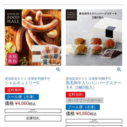
産地直送ギフト 冷凍便 同梱不可
産地直送ギフト 冷凍便 同梱不可
シャルキュトリーC
黒毛和牛入りハンバーグステー
キA（2種5個入）
送料無料
送料無料
クール便（冷凍）
キハチフードホール
価格
¥
4,860
税込
クール便（冷凍）
販売期間
2023/09/01 11:00
〜
価格
¥
4,860
税込
在庫切れ
販売期間
2023/09/01 11:00
〜