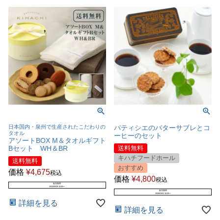
日本国内・泉州で生産されたこだわりの
パティシエのバターサブレとコ
タオル
ーヒーのセット
アソートBOX M＆タオルギフト
Bセット WH＆BR
送料無料
キハチフードホール
送料無料
おすすめ
価格
¥
4,675
税込
価格
¥
4,800
税込
販売期間
2024/09/28 10:00
〜
販売期間
2026/03/01 10:00
〜
詳細を見る
詳細を見る