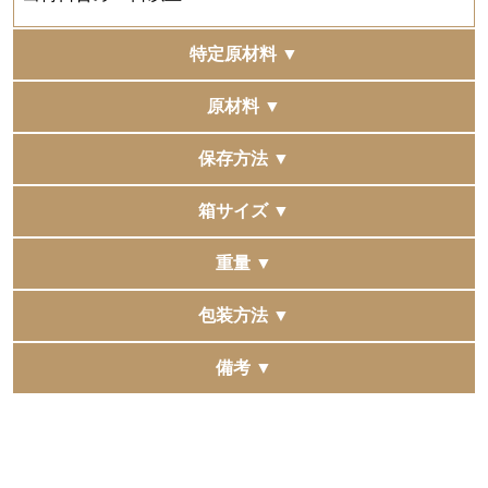
特定原材料 ▼
小麦・卵・乳
原材料 ▼
【トマト】
保存方法 ▼
トマトピューレー(国内製造)、食用植物油脂、醸造酢、
はちみつ、オニオンソテー、レモン果汁、おろしにんに
常温
箱サイズ ▼
く、マスタード、食塩、こしょう／香料、酸味料、(一部
に小麦・大豆を含む)
225×200×45mm
重量 ▼
【シーザートリュフ風味オイル＆黒胡椒】
1655g
包装方法 ▼
食用植物油脂(国内製造、イタリア製造)、醸造酢、マヨ
ネーズ、砂糖、オニオンソテー、ナチュラルチーズ、食
包装紙でお包みせずにお届けいたします。包装のご要望
備考 ▼
塩、果汁加工品(だいだい、レモン果汁)、液体だし、醤
をいただきましてもいたしかねます。予めご了承くださ
複数の他モールへ同時に出品をしています。
油、マスタード、アンチョビ油漬け、フライドガーリッ
いませ。
稀に同時に注文が入りますと、在庫更新にタイムラグが
ク、こしょう／調味料(アミノ酸等)、香辛料抽出物、酸
発生し、正常に購入できた場合でも在庫切れとなる場合
味料、増粘剤(キサンタンガム)、香料、(一部に卵・乳成
がございます。