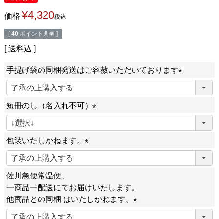
¥
4,320
価格
税込
[
40
ポイント進呈 ]
送料込
手提げ袋の同梱発送はご容赦いただいております
(
必
短冊のし（名入れ不可）
須
(
)
必
包装いたしかねます。
須
(
)
必
佐川急便常温便、
須
一商品一配送にてお届けいたします。
)
他商品との同梱 はいたしかねます。
(