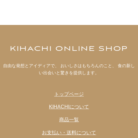
分・小麦・大豆・りんごを含む)
【玉葱＆塩麹】
食用植物油脂(なたね油、オリーブ油)、醸造酢(国内製
造)、醤油、オニオンソテー、砂糖、おろしにんにく、米
こうじ加工品(米こうじ、食塩)、パプリカパウダー、食
塩、こしょう、オレガノパウダー、ローレル、(一部に小
KIHACHI ONLINE SHOP
麦・大豆・りんごを含む)
自由な発想とアイディアで、 おいしさはもちろんのこと、 食の新し
い出会いと驚きを提供します。
トップページ
KIHACHIについて
商品一覧
お支払い・送料について