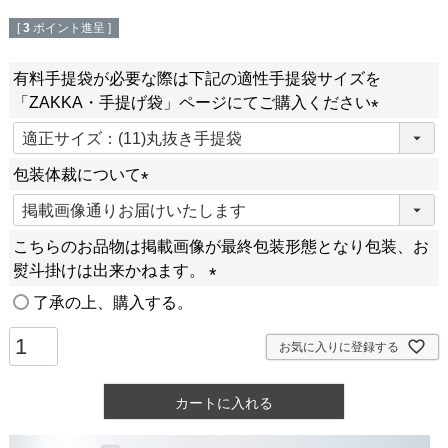
[
3
ポイント進呈 ]
有料手提袋が必要な際は下記の適性手提袋サイズを
「ZAKKA・手提げ袋」ページにてご購入ください
(
必
包装体裁について
須
(
)
必
こちらのお品物は掲載画像が最終包装形態となり包装、お
須
熨斗掛けは出来かねます。
)
(
了承の上、購入する。
必
須
お気に入りに登録する
)
カートに入れる