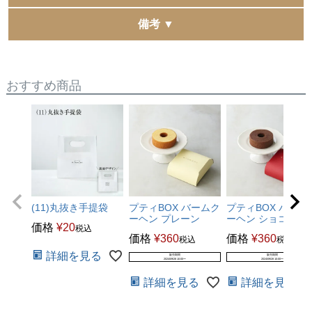
こちらの商品はご覧頂いているものが最終包装形態とな
備考 ▼
り、ラッピング・熨斗掛けはできません。 予めご了承下
複数の他モールへ同時に出品をしています。
さい。
稀に同時に注文が入りますと、在庫更新にタイムラグが
発生し、 正常に購入できた場合でも在庫切れとなる場合
おすすめ商品
がございます。
予めご了承くださいませ。
(11)丸抜き手提袋
プティBOX バームク
プティBOX バーム
ーヘン プレーン
ーヘン ショコラ
価格
¥
20
税込
価格
¥
360
価格
¥
360
税込
税込
詳細を見る
販売期間
販売期間
2024/09/28 10:00
〜
2024/09/28 10:00
〜
詳細を見る
詳細を見る