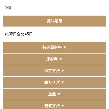
1個
賞味期限
出荷日含め45日
特定原材料 ▼
小麦・卵・乳
原材料 ▼
卵（国産）、アーモンドマジパン、バター、小麦粉、砂
保存方法 ▼
糖、蜂蜜、オレンジペースト、乳等を主要原料とする食
品、転化糖、オリゴ糖、アーモンドパウダー、オレンジ
直射日光、高温多湿の場所を避けて保存してください。
箱サイズ ▼
ピール、レモン果汁／膨脹剤
70×110×34ｍｍ
重量 ▼
37g
包装方法 ▼