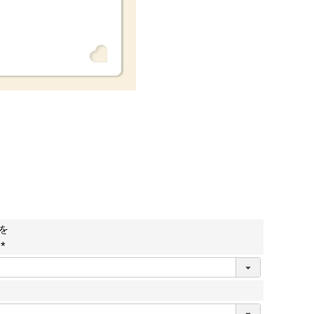
を
い
(
必
須
)