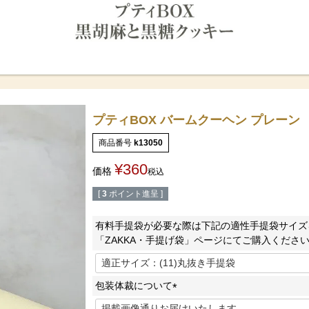
プティBOX バームクーヘン プレーン
商品番号
k13050
¥
360
価格
税込
[
3
ポイント進呈 ]
有料手提袋が必要な際は下記の適性手提袋サイズ
「ZAKKA・手提げ袋」ページにてご購入くださ
包装体裁について
(