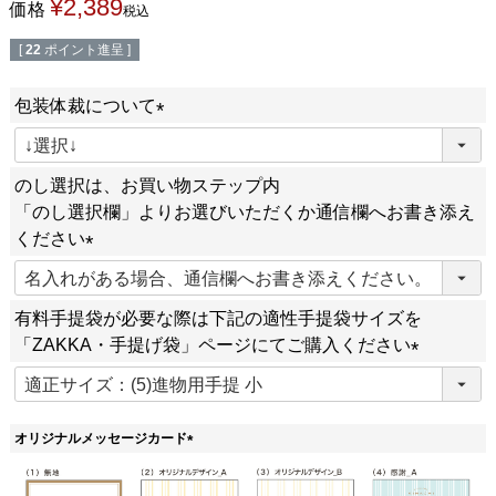
¥
2,389
価格
税込
[
22
ポイント進呈 ]
包装体裁について
(
必
のし選択は、お買い物ステップ内
須
「のし選択欄」よりお選びいただくか通信欄へお書き添え
)
ください
(
必
有料手提袋が必要な際は下記の適性手提袋サイズを
須
「ZAKKA・手提げ袋」ページにてご購入ください
)
(
必
須
オリジナルメッセージカード
)
(
必