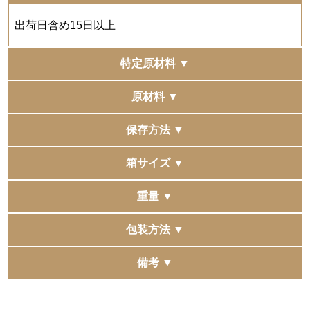
出荷日含め15日以上
特定原材料 ▼
小麦・卵・乳
原材料 ▼
●バームクーヘン プレーン
保存方法 ▼
【卵（国産）、砂糖、小麦粉、コーンスターチ、マーガ
リン、ショートニング、卵黄、クリーム、アーモンド加
直射日光、高温多湿の場所を避けて保存してください。
箱サイズ ▼
工品、水飴、全粉乳、メープルシロップ、蜂蜜加工品、
洋酒、バニラペースト、レモン果汁、食塩／乳化剤（大
333×216×58mm（包装なし）
重量 ▼
豆由来）、膨脹剤、香料、着色料（カラメル、カロテノ
イド）】
622g
包装方法 ▼
●バームクーヘン ショコラ
包装紙でお包みしてお届けいたします。リボン掛けやお
備考 ▼
【卵（国産）、砂糖、ショートニング、コーンスター
熨斗掛けなど、ご要望がございましたら備考欄へお書き
複数の他モールへ同時に出品をしています。
チ、小麦粉、水飴、クリーム（乳成分を含む）、マーガ
添えくださいませ。※パッケージデザインは変更になる
稀に同時に注文が入りますと、在庫更新にタイムラグが
リン、準チョコレート、チョコレート、ココアパウダ
場合がございます。予めご了承くださいませ。