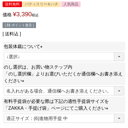
送料無料
パティスリーキハチ
人気商品
¥
3,390
価格
税込
[
31
ポイント進呈 ]
送料込
包装体裁について
(
必
のし選択は、お買い物ステップ内
須
「のし選択欄」よりお選びいただくか通信欄へお書き添え
)
ください
(
必
有料手提袋が必要な際は下記の適性手提袋サイズを
須
「ZAKKA・手提げ袋」ページにてご購入ください
)
(
必