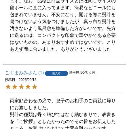
ます。なお、品物は商品サイズとほぼ同じサイズの
段ボールに直に入ってきます。簡易なビニールにも
包まれていません。不安になり、開ける際に熨斗を
傷つけないよう気をつけましたが、真っ白な熨斗を
汚さないよう風呂敷を準備した方がいいです。先方
に送るには、コンパクトな印象で華やかである必要
はないものの、あまりおすすめではないです。とり
あえず間に合いました、ありがとうございました
こぐまみみ
1
埼玉県
50代
女性
購入者
投稿日
2025/09/15
両家顔合わせの席で、息子のお相手のご両親に帰り
にお渡ししました。

熨斗の種類は蝶々結びではなく結びきりで、表書き
を「ご挨拶」としたかったのでその旨をお伝えした
ところ、お受けいただけて大変有難かったです。
