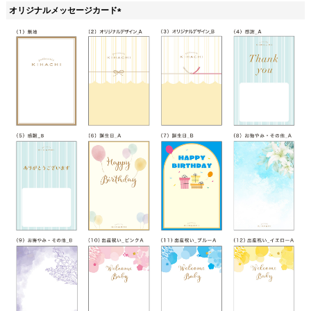
須
オリジナルメッセージカード
)
(
必
須
)