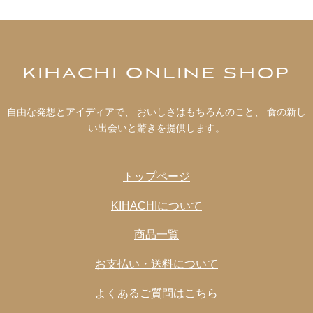
が浸透する可能性がございますのでご注意ください。
●水に濡れた場合はなるべく早くタオルなどで拭き取り
陰干ししてください。
●火気または高熱物のそばでのご使用・保管はしないで
ください。
KIHACHI ONLINE SHOP
●洗濯機での丸洗いはご遠慮ください。
●汚れた時は、中性洗剤を溶かしたぬるま湯に布を湿ら
自由な発想とアイディアで、 おいしさはもちろんのこと、 食の新し
せ、軽くたたいて落としてください。
い出会いと驚きを提供します。
●薬品(シンナー、ベンジン、アルコール）などで、シミ
や変色の原因となる恐れがありますので、使用はしない
でください。
トップページ
●本製品は熱に弱いためドライクリーニング、乾燥機及
びアイロンがけは絶対におやめください。
KIHACHIについて
●直射日光、高温多湿の場所を避けて通気性の良いとこ
商品一覧
ろで保管してください。
●生地やプリントの匂いが気になる場合は数時間外気に
お支払い・送料について
さらしてからご使用ください。
よくあるご質問はこちら