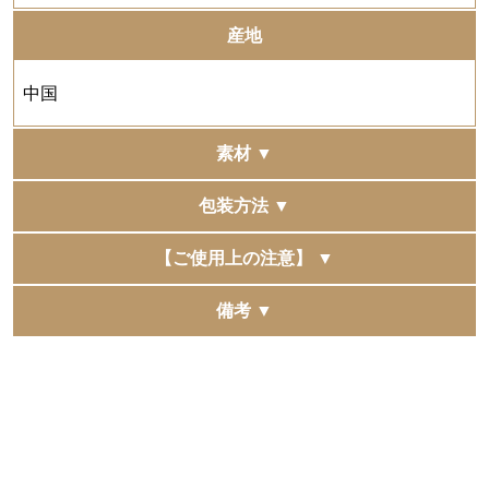
産地
中国
素材 ▼
ポリエチレン
包装方法 ▼
包装、手提袋、掛け紙（のし）のご用意はございませ
【ご使用上の注意】 ▼
ん。
※パッケージデザインは変更になる場合がございます。
●本来の目的以外に使用しないでください。
備考 ▼
予めご了承くださいませ。
●素材の特性上、商品全体にシワがあります。
●過度に重たいものや鋭利なものを入れると破損の原因
複数の他モールへ同時に出品をしています。
となります。
稀に同時に注文が入りますと、在庫更新にタイムラグが
●湿った状態でのご使用や摩擦などで衣類や持ち物に色
発生し、 正常に購入できた場合でも在庫切れとなる場合
移りする場合がございます。
がございます。
●水に強い生地を使用しておりますが、縫製箇所から水
予めご了承くださいませ。