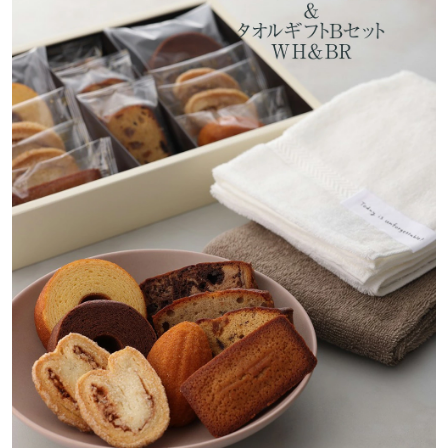
ー、洋酒／加工澱粉、乳化剤（大豆由来）、膨脹剤、香
※パッケージデザインは変更になる場合がございます。
がございます。
料、着色料（カロテノイド）】
予めご了承くださいませ。
予めご了承くださいませ。
●パルミエ
【小麦粉（国内製造）、バター、砂糖、卵黄（卵を含
む）、食塩、シナモンパウダー】
●フィナンシェ
【卵（国産）、砂糖（国内製造）、バター、アーモンド
パウダー、小麦粉、転化糖、乳等を主要原料とする食品
／香料】
●ケークアングレ
【フルーツ砂糖漬（砂糖、オレンジピール、レーズン、
水飴、洋酒、乾燥アップル、レモンピール）（国内製
造）、バター、小麦粉、砂糖、卵、洋酒、プルーン加工
品、くるみ／膨脹剤、香料】
●マロンケーク