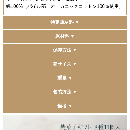
綿100%（パイル部：オーガニックコットン100％使用）
特定原材料 ▼
小麦・卵・乳・くるみ
原材料 ▼
●バームクーヘン プレーン
保存方法 ▼
【卵（国産）、砂糖、小麦粉、コーンスターチ、マーガ
リン、ショートニング、卵黄、クリーム、アーモンド加
直射日光、高温多湿の場所を避けて保存してください。
箱サイズ ▼
工品、水飴、全粉乳、メープルシロップ、蜂蜜加工品、
洋酒、バニラペースト、レモン果汁、食塩／乳化剤（大
焼菓子ギフト 8種11個入：296×185×58mm（包装なし）
重量 ▼
豆由来）、膨脹剤、香料、着色料（カラメル、カロテノ
タオルギフト箱サイズ：220×220×60mm
イド）】
焼菓子ギフト 8種11個入：478g
包装方法 ▼
●バームクーヘン ショコラ
焼菓子ギフトは包装紙でお包みしてお届けいたします。
備考 ▼
【卵（国産）、砂糖、ショートニング、コーンスター
リボン掛けやお熨斗掛けなど、ご要望がございましたら
複数の他モールへ同時に出品をしています。
チ、小麦粉、水飴、クリーム（乳成分を含む）、マーガ
備考欄へお書き添えくださいませ。
稀に同時に注文が入りますと、在庫更新にタイムラグが
リン、準チョコレート、チョコレート、ココアパウダ
タオルギフト箱は包装紙・熨斗掛けはできません。
発生し、 正常に購入できた場合でも在庫切れとなる場合