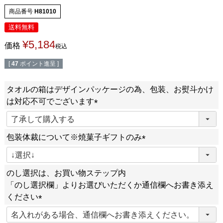
商品番号
H81010
送料無料
¥
5,184
価格
税込
[
47
ポイント進呈 ]
タオルの箱はデザインパッケージの為、包装、お熨斗かけ
は対応不可でございます
(
必
包装体裁について※焼菓子ギフトのみ
須
)
(
必
のし選択は、お買い物ステップ内
須
「のし選択欄」よりお選びいただくか通信欄へお書き添え
)
ください
(