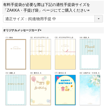
必
有料手提袋が必要な際は下記の適性手提袋サイズを
須
「ZAKKA・手提げ袋」ページにてご購入ください
)
(
必
須
オリジナルメッセージカード
)
(
必
須
)