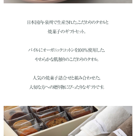
【卵（国産）、栗クリーム（砂糖、栗）、バター、渋皮
付栗甘露煮、アーモンドパウダー、砂糖、粉糖、小麦
粉、栗ピューレ、洋酒、寒天／膨脹剤、安定剤（増粘多
糖類）、V.C】
●はちみつマドレーヌ
【卵（国産）、アーモンドマジパン、バター、小麦粉、
砂糖、蜂蜜、オレンジペースト、乳等を主要原料とする
食品、転化糖、オリゴ糖、アーモンドパウダー、オレン
ジピール、レモン果汁／膨脹剤】
●マーブルケーク
【卵（国産）、バター、小麦粉、砂糖、チョコレート、
オリゴ糖、オレンジ砂糖洋酒漬、コーンスターチ、ラズ
ベリーピューレ、クリーム、ココアパウダー、ショート
ニング、アーモンドパウダー、ラズベリー濃縮果汁、レ
モン果汁、ラズベリーパウダー／トレハロース、膨脹
剤、乳化剤（大豆由来）、香料、着色料（紅花黄、野菜