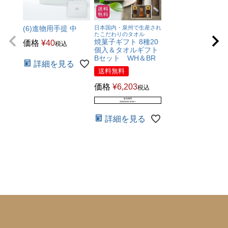
(6)進物用手提 中
日本国内・泉州で生産され
たこだわりのタオル
焼菓子ギフト 8種20
価格
¥
40
税込
個入＆タオルギフト
Bセット WH＆BR
詳細を見る
送料無料
価格
¥
6,203
税込
販売期間
2025/02/28 10:00
〜
詳細を見る