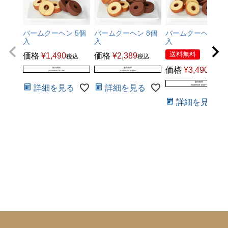
●マーブルチョコ
【小麦粉（国内製造）、準チョコレート、マーガリン、
バームクーヘン 5個
バームクーヘン 8個
バームクーヘン 12
入
入
入
砂糖、液全卵、ショートニング、ココアパウダー、加糖
送料無料
価格
¥
1,490
価格
¥
2,389
練乳、食塩、バター／膨脹剤、乳化剤（大豆由来）、香
税込
税込
料、酸味料、着色料（カロテノイド）】
価格
¥
3,490
販売期間
販売期間
税込
2024/09/28 10:00
〜
2024/09/28 10:00
〜
販売期間
詳細を見る
詳細を見る
2024/09/28 10:00
〜
●ホワイトチョコ
詳細を見る
【小麦粉（国内製造）、マーガリン、砂糖、準チョコレ
ート、液全卵、アーモンド、蛋白加工品（大豆を含
む）、アーモンドパウダー（アーモンド、コーンスター
チ）、ショートニング、脱脂粉乳、加糖練乳、食塩、バ
ター／膨脹剤、乳化剤、pH調整剤、香料、着色料（カロ
テノイド）】
●チーズ
【小麦粉（国内製造）、マーガリン、砂糖、油脂加工品
（植物油脂、チーズパウダー、乳糖、食塩）、準チョコ
レート、液全卵、アーモンド、蛋白加工品（大豆を含