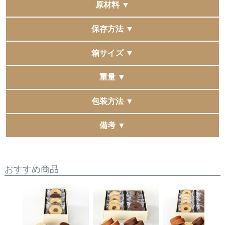
小麦、卵、乳
原材料 ▼
●ストロベリー
保存方法 ▼
【いちごジャム（水飴、砂糖、いちご、デキストリン）
（国内製造）、小麦粉、マーガリン、砂糖、液全卵、ア
直射日光、高温多湿の場所を避けて保存してください。
箱サイズ ▼
ーモンドパウダー（アーモンド、コーンスターチ）、シ
ョートニング、加糖練乳、脱脂粉乳、バター、食塩／ゲ
トゥワイス ベイクド クッキー 15個入：280×315×50mm
重量 ▼
ル化剤（増粘多糖類）、膨脹剤、酸味料、着色料（アン
タオルギフト箱サイズ：220×220×60mm
トシアニン、カロテノイド）、香料、乳化剤（大豆由
トゥワイス ベイクド クッキー 15個入：669g
包装方法 ▼
来）、pH調整剤】
トゥワイス ベイクド クッキーは包装紙でお包みしてお
備考 ▼
●オレンジ
届けいたします。リボンシールやお熨斗掛け(内熨斗不
複数の他モールへ同時に出品をしています。
【マーマレード（水飴、砂糖、オレンジ果皮、デキスト
可)など、ご要望がございましたら備考欄へお書き添えく
稀に同時に注文が入りますと、在庫更新にタイムラグが
リン）（国内製造）、小麦粉、マーガリン、砂糖、液全
ださいませ。
発生し、 正常に購入できた場合でも在庫切れとなる場合
おすすめ商品
卵、アーモンドパウダー（アーモンド、コーンスター
タオルギフト箱は包装紙・熨斗掛けはできません。
がございます。
チ）、ショートニング、加糖練乳、脱脂粉乳、バター、
※パッケージデザインは変更になる場合がございます。
予めご了承くださいませ。
食塩／ゲル化剤（増粘多糖類）、膨脹剤、酸味料、着色
予めご了承くださいませ。
料（カロテノイド）、香料、乳化剤（大豆由来）、pH調
整剤】