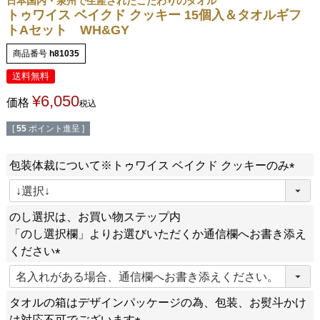
日本国内・泉州で生産されたこだわりのタオル
トゥワイス ベイクド クッキー 15個入＆タオルギフ
トAセット WH&GY
商品番号
h81035
送料無料
¥
6,050
価格
税込
[
55
ポイント進呈 ]
包装体裁について※トゥワイス ベイクド クッキーのみ
(
必
のし選択は、お買い物ステップ内
須
「のし選択欄」よりお選びいただくか通信欄へお書き添え
)
ください
(
必
タオルの箱はデザインパッケージの為、包装、お熨斗かけ
須
は対応不可でございます