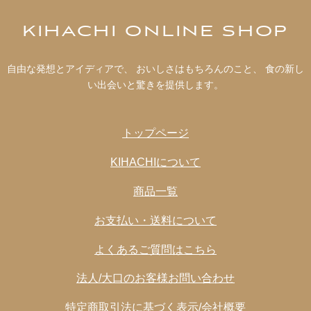
む）、アーモンドパウダー（アーモンド、コーンスター
KIHACHI ONLINE SHOP
チ）、ショートニング、脱脂粉乳、加糖練乳、バター、
食塩／乳化剤、カゼインNa、膨脹剤、香料、pH調整
剤、着色料（カロテノイド）】
自由な発想とアイディアで、 おいしさはもちろんのこと、 食の新し
い出会いと驚きを提供します。
トップページ
KIHACHIについて
商品一覧
お支払い・送料について
よくあるご質問はこちら
法人/大口のお客様お問い合わせ
特定商取引法に基づく表示/会社概要