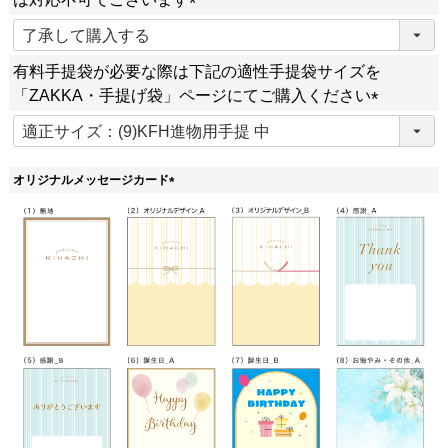
)
(
必
有料手提袋が必要な際は下記の適性手提袋サイズを
須
「ZAKKA・手提げ袋」ページにてご購入ください
)
(
必
須
オリジナルメッセージカード
)
(
必
須
)