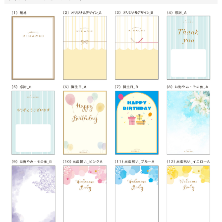
)
(
必
須
)