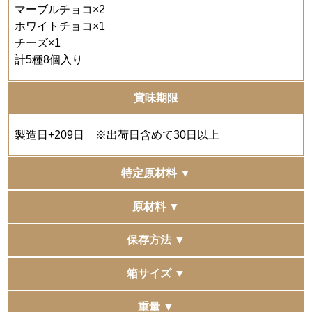
マーブルチョコ×2
ホワイトチョコ×1
チーズ×1
計5種8個入り
賞味期限
製造日+209日 ※出荷日含めて30日以上
特定原材料 ▼
小麦・卵・乳
原材料 ▼
●ストロベリー
保存方法 ▼
【いちごジャム（水飴、砂糖、いちご、デキストリン）
（国内製造）、小麦粉、マーガリン、砂糖、液全卵、ア
直射日光、高温多湿を避け保存
箱サイズ ▼
ーモンドパウダー（アーモンド、コーンスターチ）、シ
ョートニング、加糖練乳、脱脂粉乳、バター、食塩／ゲ
190×260×50mm
重量 ▼