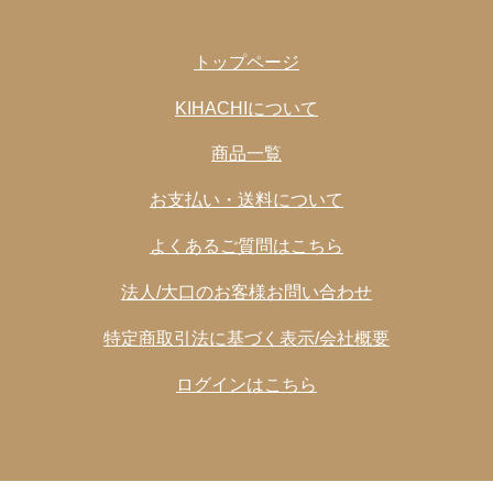
●ホワイトチョコ
【小麦粉（国内製造）、マーガリン、砂糖、準チョコレ
トップページ
ート、液全卵、アーモンド、蛋白加工品（大豆を含
む）、アーモンドパウダー（アーモンド、コーンスター
KIHACHIについて
チ）、ショートニング、脱脂粉乳、加糖練乳、食塩、バ
商品一覧
ター／膨脹剤、乳化剤、pH調整剤、香料、着色料（カロ
テノイド）】
お支払い・送料について
●チーズ
よくあるご質問はこちら
【小麦粉（国内製造）、マーガリン、砂糖、油脂加工品
（植物油脂、チーズパウダー、乳糖、食塩）、準チョコ
法人/大口のお客様お問い合わせ
レート、液全卵、アーモンド、蛋白加工品（大豆を含
特定商取引法に基づく表示/会社概要
む）、アーモンドパウダー（アーモンド、コーンスター
チ）、ショートニング、脱脂粉乳、加糖練乳、バター、
ログインはこちら
食塩／乳化剤、カゼインNa、膨脹剤、香料、pH調整
剤、着色料（カロテノイド）】