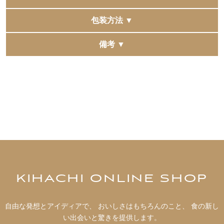
ル化剤（増粘多糖類）、膨脹剤、酸味料、着色料（アン
トシアニン、カロテノイド）、香料、乳化剤（大豆由
362g
包装方法 ▼
来）、pH調整剤】
包装紙にお包みしてお届けいたします。
備考 ▼
●オレンジ
お熨斗掛けなど、ご要望がございましたら備考欄へお書
複数の他モールへ同時に出品をしています。
【マーマレード（水飴、砂糖、オレンジ果皮、デキスト
き添えくださいませ。(内熨斗不可)
稀に同時に注文が入りますと、在庫更新にタイムラグが
リン）（国内製造）、小麦粉、マーガリン、砂糖、液全
※パッケージデザインは変更になる場合がございます。
発生し、 正常に購入できた場合でも在庫切れとなる場合
卵、アーモンドパウダー（アーモンド、コーンスター
予めご了承くださいませ。
がございます。
チ）、ショートニング、加糖練乳、脱脂粉乳、バター、
予めご了承くださいませ。
食塩／ゲル化剤（増粘多糖類）、膨脹剤、酸味料、着色
料（カロテノイド）、香料、乳化剤（大豆由来）、pH調
整剤】
●マーブルチョコ
【小麦粉（国内製造）、準チョコレート、マーガリン、
KIHACHI ONLINE SHOP
砂糖、液全卵、ショートニング、ココアパウダー、加糖
練乳、食塩、バター／膨脹剤、乳化剤（大豆由来）、香
自由な発想とアイディアで、 おいしさはもちろんのこと、 食の新し
料、酸味料、着色料（カロテノイド）】
い出会いと驚きを提供します。