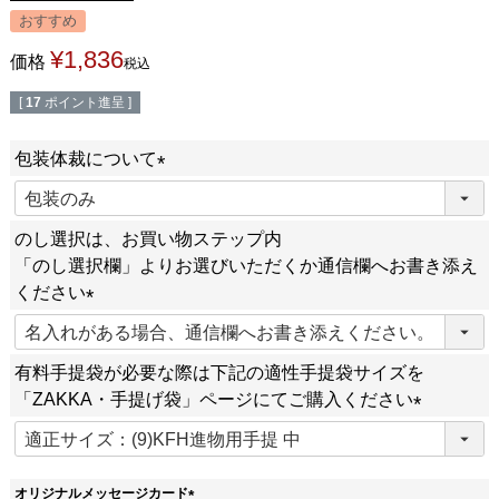
おすすめ
¥
1,836
価格
税込
[
17
ポイント進呈 ]
包装体裁について
(
必
のし選択は、お買い物ステップ内
須
「のし選択欄」よりお選びいただくか通信欄へお書き添え
)
ください
(
必
有料手提袋が必要な際は下記の適性手提袋サイズを
須
「ZAKKA・手提げ袋」ページにてご購入ください
)
(
必
須
オリジナルメッセージカード