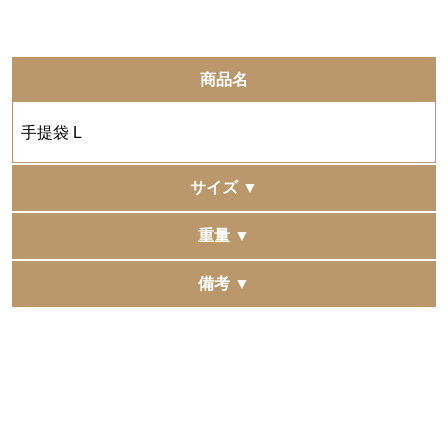
商品名
手提袋 L
サイズ ▼
350×210×330mm
重量 ▼
約57g
備考 ▼
複数の他モールへ同時に出品をしています。
稀に同時に注文が入りますと、在庫更新にタイムラグが
発生し、 正常に購入できた場合でも在庫切れとなる場合
がございます。
予めご了承くださいませ。