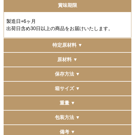
賞味期限
製造日+6ヶ月
出荷日含め30日以上の商品をお届けいたします。
特定原材料 ▼
-
原材料 ▼
コーヒー
保存方法 ▼
直射日光、高温多湿の場所を避けて保存してください。
箱サイズ ▼
230×159×248mm
重量 ▼
6,523g
包装方法 ▼
包装、手提袋、掛け紙（のし）のご用意はございませ
備考 ▼