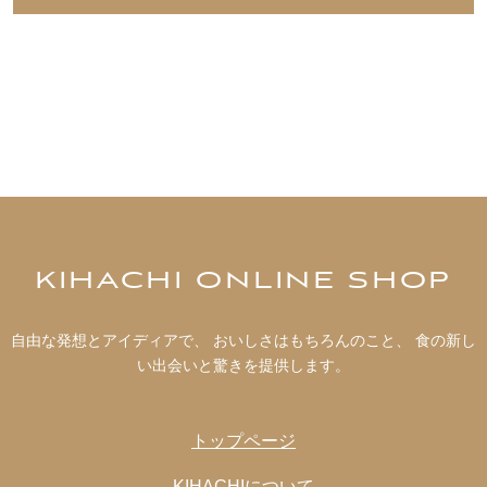
ん。
複数の他モールへ同時に出品をしています。
※パッケージデザインは変更になる場合がございます。
稀に同時に注文が入りますと、在庫更新にタイムラグが
予めご了承くださいませ。
発生し、 正常に購入できた場合でも在庫切れとなる場合
がございます。
予めご了承くださいませ。
KIHACHI ONLINE SHOP
自由な発想とアイディアで、 おいしさはもちろんのこと、 食の新し
い出会いと驚きを提供します。
トップページ
KIHACHIについて