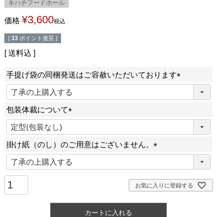
キハチフードホール
¥
3,600
価格
税込
[
33
ポイント進呈 ]
送料込
手提げ袋の同梱発送はご容赦いただいております
(
必
包装体裁について
須
(
)
必
掛け紙（のし）のご用意はございません。
須
)
(
必
須
お気に入りに登録する
)
カートに入れる