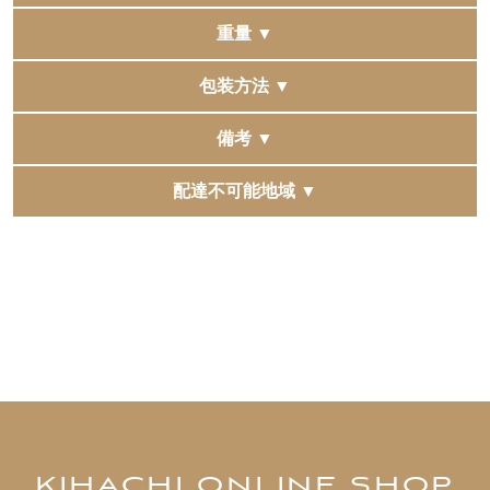
香辛料、（一部に乳成分・卵・小麦・牛肉・豚肉・大豆
を含む）
205×300×100mm
重量 ▼
「デミグラスソース」
1600g
包装方法 ▼
デミグラスソース(ニュージーランド製造)、 水あめ、 中
濃ソース、 オニオンソテー、 砂糖、 りんごピューレ、
こちらのお品物は包装紙でお包みいたしかねます。宅配
備考 ▼
ビーフエキス、 りんご酢、 トマトペースト、 ポークオ
袋に入れてお届けいたします。
複数の他モールへ同時に出品をしています。
イル、 ワイン、 食塩、 香辛料、 ベース調味料、 酵母エ
配達不可能地域 ▼
稀に同時に注文が入りますと、在庫更新にタイムラグが
キス / 増粘剤(加工でん粉)、 カラメル色素、 調味料(アミ
発生し、 正常に購入できた場合でも在庫切れとなる場合
ノ酸等)、 ビタミンB1、 (一部に小麦･大豆･牛肉･豚肉･り
【北海道】利尻郡、礼文郡
がございます。
んごを含む)
【東 京】伊豆諸島、小笠原諸島
予めご了承くださいませ。
【長 崎】対馬市
「黒毛和牛入りチーズハンバーグステーキ」
【鹿児島】奄美市、大島郡、鹿児島郡
豚肉（国産）、牛肉（国産黒毛和種23％）、ソテーオニ
【沖 縄】北大東村、南大東村、八重山郡、石垣市、 久
オン、ナチュラルチーズ、つなぎ（パン粉、鶏卵）、牛
米島町、宮古郡、宮古市
脂肪、砂糖、食塩、香辛料、（一部に乳成分・卵・小
麦・牛肉・豚肉・大豆を含む）
「クリームソース柚子胡椒仕立て」
KIHACHI ONLINE SHOP