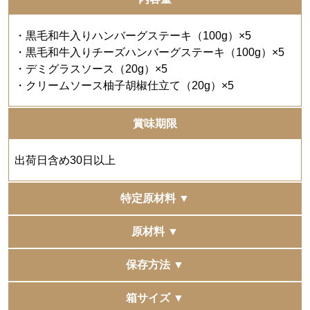
・黒毛和牛入りハンバーグステーキ（100g）×5
・黒毛和牛入りチーズハンバーグステーキ（100g）×5
・デミグラスソース（20g）×5
・クリームソース柚子胡椒仕立て（20g）×5
賞味期限
出荷日含め30日以上
特定原材料 ▼
小麦、卵、乳
原材料 ▼
「黒毛和牛入りハンバーグステーキ」
保存方法 ▼
豚肉（国産）、牛肉（国産黒毛和種23％）、ソテーオニ
オン、つなぎ（パン粉、鶏卵）、牛脂肪、砂糖、食塩、
-18℃以下
箱サイズ ▼