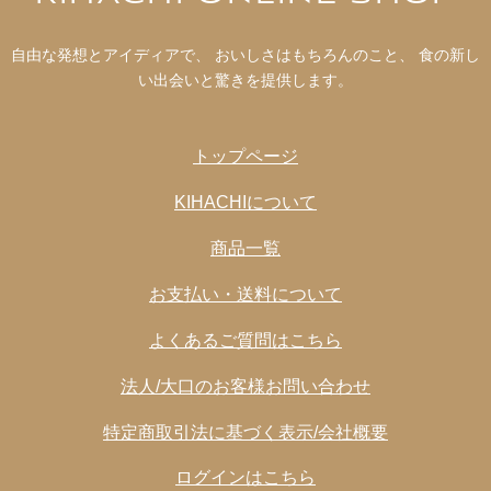
油脂加工食品(食用油脂、還元水あめ、その他)(国内製
造)、 チキンブイヨン、 還元水あめ、 柚子こしょう、 食
自由な発想とアイディアで、 おいしさはもちろんのこと、 食の新し
用植物油脂、 乳等を主要原料とする食品、 おろしにん
い出会いと驚きを提供します。
にく、 食塩、 醸造酢 / 増粘剤(加工でん粉､増粘多糖類)、
酢酸(Na)、 カゼインNa、 リン酸塩(Na)、 アルコール、
香料、 ビタミンB1、 pH調整剤、 乳化剤、 (一部に乳成
トップページ
分･鶏肉･大豆を含む)
KIHACHIについて
商品一覧
お支払い・送料について
よくあるご質問はこちら
法人/大口のお客様お問い合わせ
特定商取引法に基づく表示/会社概要
ログインはこちら