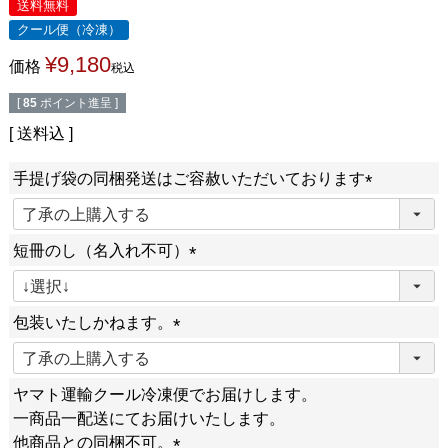
送料無料
クール便（冷凍）
¥
9,180
価格
税込
[
85
ポイント進呈 ]
送料込
手提げ袋の同梱発送はご容赦いただいております
(
必
短冊のし（名入れ不可）
須
(
)
必
包装いたしかねます。
須
(
)
必
ヤマト運輸クール冷凍便でお届けします。
須
一商品一配送にてお届けいたします。
)
他商品との同梱不可。