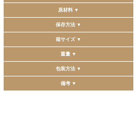
小麦・乳・えび
原材料 ▼
【海老の濃厚ビスクスープ】
保存方法 ▼
乳等を主要原料とする食品（国内製造）、アメリケーヌ
ソース、砂糖、ソテーオニオン、チキンブイヨンパウダ
直射日光、高温多湿の場所を避けて保存してください。
箱サイズ ▼
ー、食塩、たん白質濃縮ホエイパウダー、ホタテエキス
パウダー、野菜ペースト、トマトペースト、白ワイン、
シェフズ スープ5種9個入：287×294×72mm
重量 ▼
水あめ／増粘剤（加工でん粉）、カロテノイド色素、調
タオルギフト箱サイズ：220×220×60mm
味料（アミノ酸等）、酸味料、香料、（一部にえび・小
シェフズ スープ5種9個入：2,210g
包装方法 ▼
麦・乳成分・牛肉・大豆・鶏肉・豚肉を含む）
包装、手提袋、掛け紙（のし）のご用意はございませ
備考 ▼
【国産丸ごと玉ねぎのスープ】
ん。
複数の他モールへ同時に出品をしています。
たまねぎ（国産）、ブイヨン
タオルギフト箱は包装紙・熨斗掛けはできません。
稀に同時に注文が入りますと、在庫更新にタイムラグが
※パッケージデザインは変更になる場合がございます。
発生し、 正常に購入できた場合でも在庫切れとなる場合
【北海道産コーンポタージュ】
予めご了承くださいませ。
がございます。
コーンペースト（国内製造）、乳等を主要原料とする食
予めご了承くださいませ。
品、ソテーオニオン、砂糖、野菜ブイヨンパウダー、食
塩／着色料（クチナシ、カラメル）、乳化剤、調味料(ア