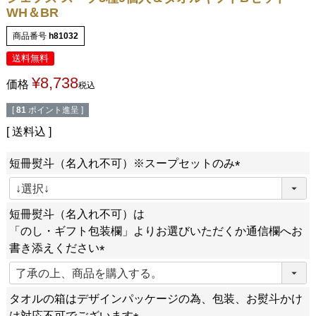
WH＆BR
商品番号
h81032
送料無料
¥
8,738
価格
税込
[
81
ポイント進呈 ]
送料込
短冊熨斗（名入れ不可）※スープセットのみ
(
必
短冊熨斗（名入れ不可）は
須
「のし・ギフト包装欄」よりお選びいただくか通信欄へお
)
書き添えください
(
必
タオルの箱はデザインパッケージの為、包装、お熨斗かけ
須
は対応不可でございます