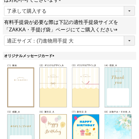
)
(
必
有料手提袋が必要な際は下記の適性手提袋サイズを
須
「ZAKKA・手提げ袋」ページにてご購入ください
)
(
必
須
オリジナルメッセージカード
)
(
必
須
)