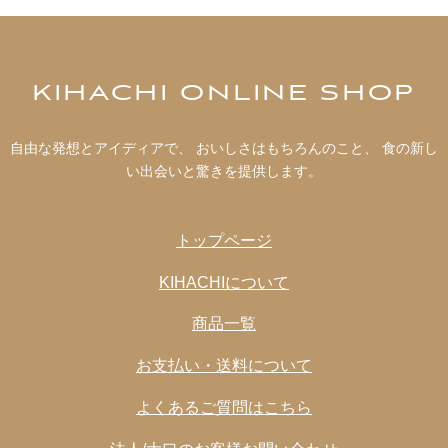
ミノ酸等)、酸味料、（一部に小麦・乳成分・牛肉・大豆
を含む）
【豆と香味野菜のトマトチャウダー】
KIHACHI ONLINE SHOP
野菜ペースト（国内製造）、トマトペースト、ひよこ
豆、レッドキドニー、クラッシュトマト、砂糖、ソテー
自由な発想とアイディアで、 おいしさはもちろんのこと、 食の新し
オニオン、フライドオニオン、赤ピーマン、食塩、チリ
い出会いと驚きを提供します。
パウダー、 唐辛子粉末、酵母エキス、野菜ブイヨンパウ
ダー／調味料(アミノ酸等)、カラメル色素、酸味料、
（一部に小麦・牛肉・大豆を含む）
トップページ
【牛すじ肉と野菜を煮込んだカレー】
KIHACHIについて
牛すじ肉加工品（国内製造）、トマトペースト、野菜ペ
商品一覧
ースト、ソテーオニオン、フライドオニオン、砂糖、カ
レー粉、野菜ブイヨンパウダー、酵母エキス、ローレル
お支払い・送料について
粉末（ローレル、陳皮）、チリパウダー／調味料(アミノ
酸等)、カラメル色素、酸味料、（一部に小麦・牛肉・大
よくあるご質問はこちら
豆を含む）