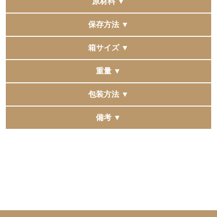
原材料 ▼
●エチオピア
保存方法 ▼
【コーヒー（コーヒー豆（エチオピア））】
●ブラジル
直射日光、高温多湿の場所を避けて保存してください。
箱サイズ ▼
【コーヒー（コーヒー豆（ブラジル））】
●タンザニア
ボトルドコーヒーセレクション ブラック4種4本入：
重量 ▼
【コーヒー（コーヒー豆（タンザニア））】
337×160×50mm
●コロンビア
タオルギフト箱サイズ：220×220×60mm
ボトルドコーヒーセレクション ブラック4種4本入：
包装方法 ▼
【コーヒー（コーヒー豆（コロンビア））】
1,979g
包装、手提袋、掛け紙（のし）のご用意はございませ
備考 ▼
ん。
複数の他モールへ同時に出品をしています。
タオルギフト箱は包装紙・熨斗掛けはできません。
稀に同時に注文が入りますと、在庫更新にタイムラグが
※パッケージデザインは変更になる場合がございます。
発生し、 正常に購入できた場合でも在庫切れとなる場合
予めご了承くださいませ。
がございます。
予めご了承くださいませ。