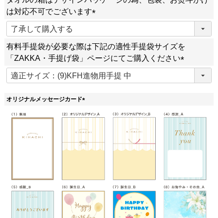
須
は対応不可でございます
)
(
必
有料手提袋が必要な際は下記の適性手提袋サイズを
須
「ZAKKA・手提げ袋」ページにてご購入ください
)
(
必
須
オリジナルメッセージカード
)
(
必
須
)