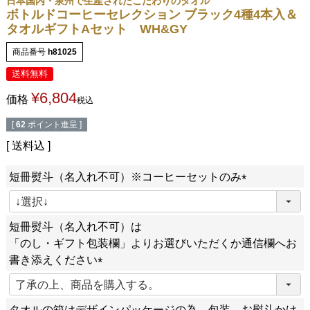
日本国内・泉州で生産されたこだわりのタオル
ボトルドコーヒーセレクション ブラック4種4本入＆
タオルギフトAセット WH&GY
商品番号
h81025
送料無料
¥
6,804
価格
税込
[
62
ポイント進呈 ]
送料込
短冊熨斗（名入れ不可）※コーヒーセットのみ
(
必
短冊熨斗（名入れ不可）は
須
「のし・ギフト包装欄」よりお選びいただくか通信欄へお
)
書き添えください
(
必
タオルの箱はデザインパッケージの為、包装、お熨斗かけ