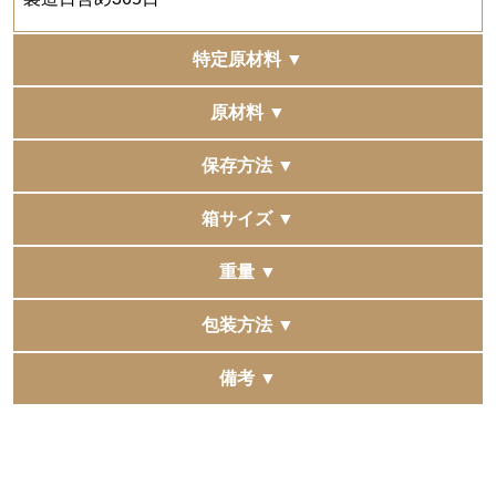
特定原材料 ▼
-
原材料 ▼
「果肉入りすりおろしりんご（果汁100%）」
保存方法 ▼
りんご（長野県産）／酸化防止剤（ビタミンC）
常温
箱サイズ ▼
「ラ・フランス（果汁100%）」
西洋なし（国産ラ・フランス）／酸化防止剤（ビタミン
326.5×148×57.5mm
重量 ▼
C）
1,868g
包装方法 ▼
「もも（果汁50％）」
もも（国産）、砂糖／酸化防止剤（ビタミンC)、クエン
包装、手提袋、掛け紙（のし）のご用意はございませ
備考 ▼
酸
ん。
複数の他モールへ同時に出品をしています。
※パッケージデザインは変更になる場合がございます。
稀に同時に注文が入りますと、在庫更新にタイムラグが
「マンゴー（果汁50％）」
予めご了承くださいませ。
発生し、正常に購入できた場合でも在庫切れとなる場合
マンゴー（インド産）、砂糖、レモン果汁