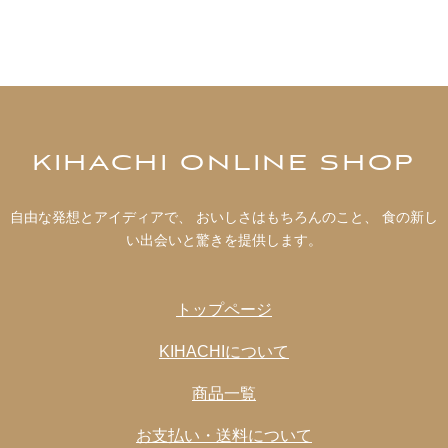
がございます。
「ブルーベリー（果汁50％）」
ブルーベリー（カナダ産）、砂糖／クエン酸
KIHACHI ONLINE SHOP
自由な発想とアイディアで、 おいしさはもちろんのこと、 食の新し
い出会いと驚きを提供します。
トップページ
KIHACHIについて
商品一覧
お支払い・送料について