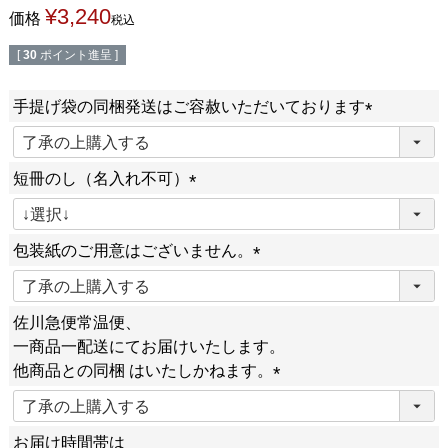
¥
3,240
価格
税込
[
30
ポイント進呈 ]
手提げ袋の同梱発送はご容赦いただいております
(
必
短冊のし（名入れ不可）
須
(
)
必
包装紙のご用意はございません。
須
)
(
必
佐川急便常温便、
須
一商品一配送にてお届けいたします。
)
他商品との同梱 はいたしかねます。
(
必
お届け時間帯は