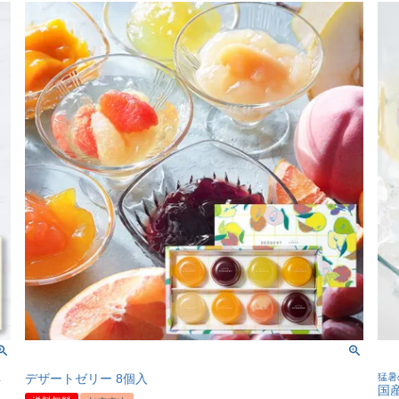
4
デザートゼリー 8個入
猛暑
国