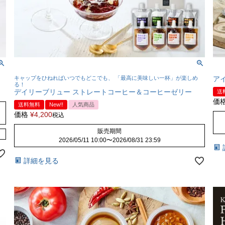
キャップをひねればいつでもどこでも、 「最高に美味しい一杯」が楽しめ
ア
る！
デイリーブリュー ストレートコーヒー＆コーヒーゼリー
送
価
送料無料
New!!
人気商品
価格
¥
4,200
税込
販売期間
2026/05/11 10:00
〜
2026/08/31 23:59
詳細を見る