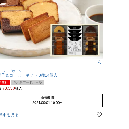
チフードホール
菓子＆コーヒーギフト 8種14個入
料無料
キハチフードホール
格
¥
3,390
税込
販売期間
2024/09/01 10:00
〜
詳細を見る