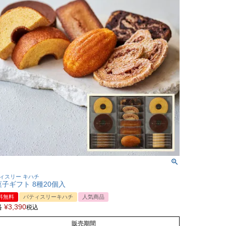
ィスリー キハチ
子ギフト 8種20個入
料無料
パティスリーキハチ
人気商品
格
¥
3,390
税込
販売期間