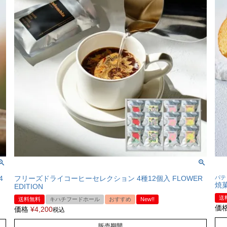
4
フリーズドライコーヒーセレクション 4種12個入 FLOWER
パテ
焼菓
EDITION
送
送料無料
キハチフードホール
おすすめ
New!!
価
価格
¥
4,200
税込
販売期間