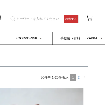
FOOD&DRINK
手提袋（有料）・ZAKKA
30
件中
1
-
20
件表示
1
2