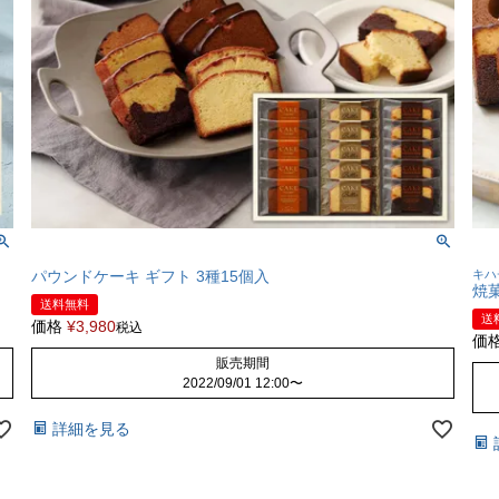
パウンドケーキ ギフト 3種15個入
キハ
焼
送料無料
送
価格
¥
3,980
税込
価
販売期間
2022/09/01 12:00
〜
詳細を見る