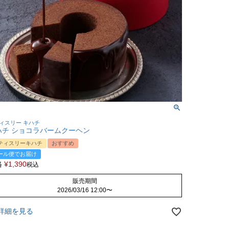
ィスリー キハチ
ハチ ショコラバームクーヘン
ティスリーキハチ
おすすめ
ール便でお届け
格
¥
1,390
税込
販売期間
2026/03/16 12:00
〜
詳細を見る