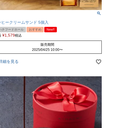
ーヒークリームサンド 5個入
ハチフードホール
おすすめ
New!!
格
¥
1,579
税込
販売期間
2025/04/25 10:00
〜
詳細を見る