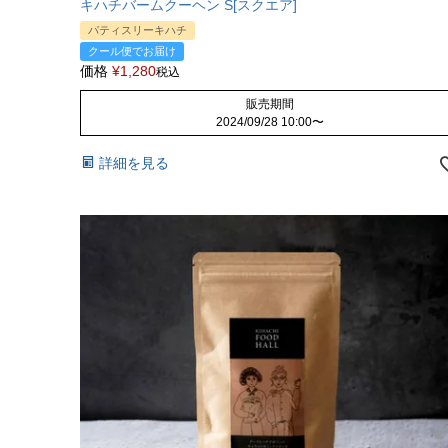
キハチバームクーヘン S[スクエア]
パティスリーキハチ
クール便でお届け
価格
¥
1,280
税込
販売期間
2024/09/28 10:00
〜
詳細を見る