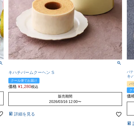
キハチバームクーヘン S
パテ
キ
クール便でお届け
パ
価格
¥
1,280
税込
ク
価
販売期間
2026/03/16 12:00
〜
詳細を見る