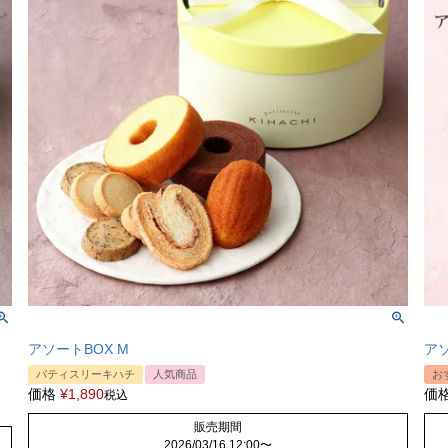
アソートBOX M
ア
パティスリーキハチ
人気商品
お
価格
¥
1,890
価
税込
販売期間
2026/03/16 12:00
〜