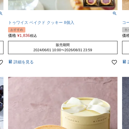
トゥワイス ベイクド クッキー 8個入
コ
おすすめ
キ
価格
¥
1,836
価
税込
販売期間
2024/06/01 10:00
〜
2026/08/31 23:59
詳細を見る