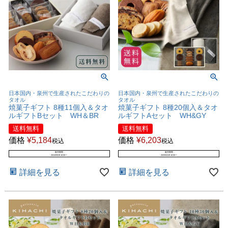
日本国内・泉州で生産されたこだわりの
日本国内・泉州で生産されたこだわりの
タオル
タオル
焼菓子ギフト 8種11個入＆タオ
焼菓子ギフト 8種20個入＆タオ
ルギフトBセット WH＆BR
ルギフトAセット WH&GY
送料無料
送料無料
価格
¥
5,184
価格
¥
6,203
税込
税込
販売期間
販売期間
2024/09/28 10:00
〜
2025/02/28 10:00
〜
詳細を見る
詳細を見る