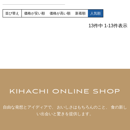
並び替え
価格が安い順
価格が高い順
新着順
人気順
13
件中
1
-
13
件表示
KIHACHI ONLINE SHOP
自由な発想とアイディアで、 おいしさはもちろんのこと、 食の新し
い出会いと驚きを提供します。