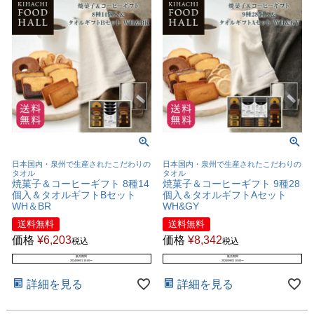
日本国内・泉州で生産されたこだわりの
日本国内・泉州で生産されたこだわりの
タオル
タオル
焼菓子＆コーヒーギフト 8種14
焼菓子＆コーヒーギフト 9種28
個入＆タオルギフトBセット
個入＆タオルギフトAセット
WH＆BR
WH&GY
送料無料
送料無料
価格
¥
6,203
価格
¥
8,342
税込
税込
販売期間
販売期間
2024/09/01 10:00
〜
2024/09/01 10:00
〜
詳細を見る
詳細を見る