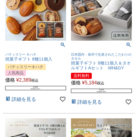
パティスリー キハチ
日本国内・泉州で生産されたこだわりの
焼菓子ギフト 8種11個入
タオル
焼菓子ギフト 8種11個入＆タオ
パティスリーキハチ
ルギフトAセット WH&GY
人気商品
送料無料
価格
¥
2,389
税込
価格
¥
5,184
税込
販売期間
2024/09/28 10:00
〜
販売期間
2024/09/28 10:00
〜
詳細を見る
詳細を見る