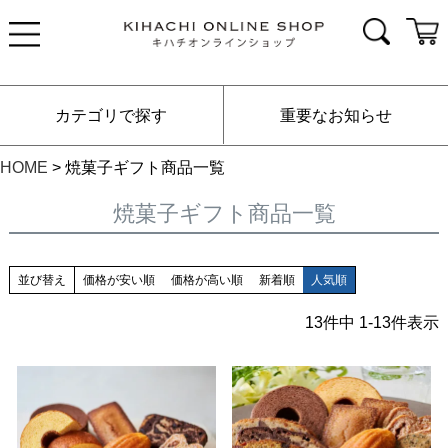
カテゴリで探す
重要なお知らせ
HOME
焼菓子ギフト商品一覧
焼菓子ギフト商品一覧
並び替え
価格が安い順
価格が高い順
新着順
人気順
13
件中
1
-
13
件表示