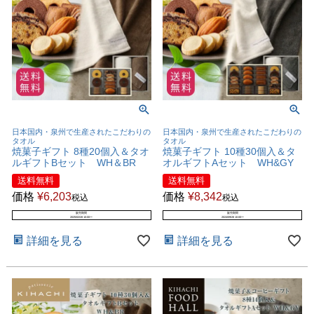
日本国内・泉州で生産されたこだわりの
日本国内・泉州で生産されたこだわりの
タオル
タオル
焼菓子ギフト 8種20個入＆タオ
焼菓子ギフト 10種30個入＆タ
ルギフトBセット WH＆BR
オルギフトAセット WH&GY
送料無料
送料無料
価格
¥
6,203
価格
¥
8,342
税込
税込
販売期間
販売期間
2025/02/28 10:00
〜
2024/09/28 10:00
〜
詳細を見る
詳細を見る