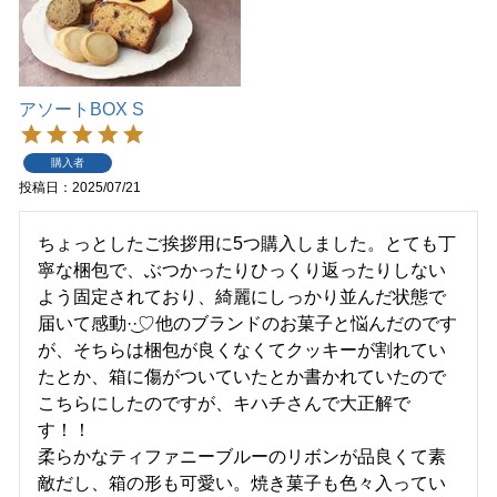
アソートBOX S
購入者
投稿日
2025/07/21
ちょっとしたご挨拶用に5つ購入しました。とても丁
寧な梱包で、ぶつかったりひっくり返ったりしない
よう固定されており、綺麗にしっかり並んだ状態で
届いて感動·͜·♡他のブランドのお菓子と悩んだのです
が、そちらは梱包が良くなくてクッキーが割れてい
たとか、箱に傷がついていたとか書かれていたので
こちらにしたのですが、キハチさんで大正解で
す！！

柔らかなティファニーブルーのリボンが品良くて素
敵だし、箱の形も可愛い。焼き菓子も色々入ってい