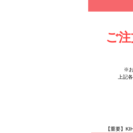
ご注
※
上記各
【重要】KI