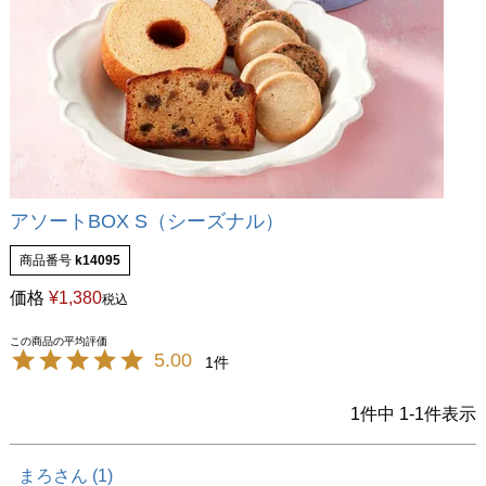
アソートBOX S（シーズナル）
商品番号
k14095
価格
¥
1,380
税込
5.00
1
1
件中
1
-
1
件表示
まろ
1