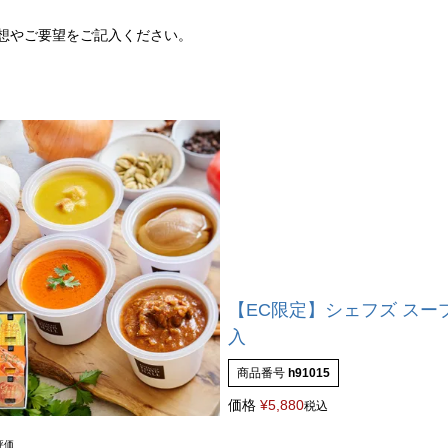
想やご要望をご記入ください。
【EC限定】シェフズ スー
入
商品番号
h91015
価格
¥
5,880
税込