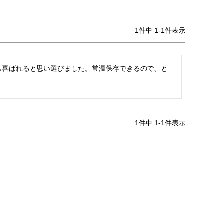
1
件中
1
-
1
件表示
も喜ばれると思い選びました。常温保存できるので、と
1
件中
1
-
1
件表示