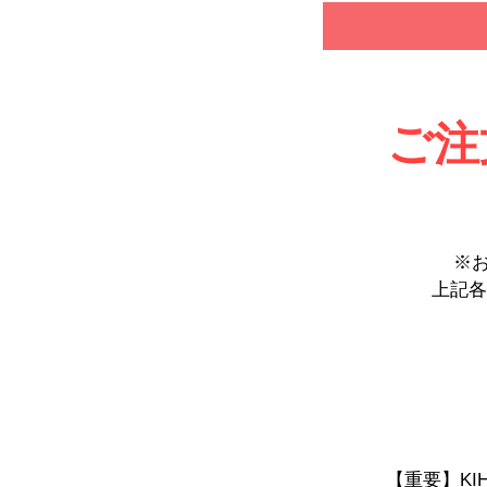
ご注
※
上記各
【重要】KI