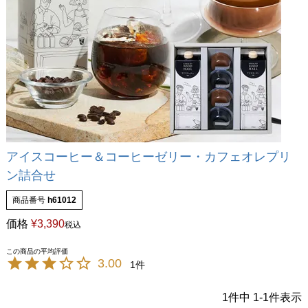
アイスコーヒー＆コーヒーゼリー・カフェオレプリ
ン詰合せ
商品番号
h61012
価格
¥
3,390
税込
3.00
1
1
件中
1
-
1
件表示