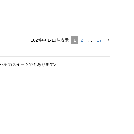
162
件中
1
-
10
件表示
1
2
…
17
ハチのスイーツでもあります♪