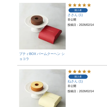
購入者
さ
1
非公開
投稿日
2026/02/14
プティBOX バームクーヘン シ
ョコラ
購入者
ね
1
非公開
投稿日
2026/02/14