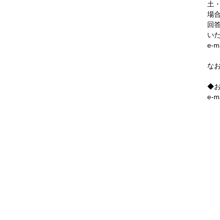
土
場
回
い
e-m
な
◆
e-m