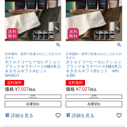
日本国内・泉州で生産されたこだわりの
日本国内・泉州で生産されたこだわりの
タオル
タオル
ボトルドコーヒーセレクション
ボトルドコーヒーセレクション
ブラック＆ラテベース4種4本入
ブラック＆ラテベース4種4本入
＆タオルギフトAセット
＆タオルギフトBセット WH
WH&GY
＆BR
送料無料
送料無料
価格
¥
7,027
価格
¥
7,027
税込
税込
販売期間
販売期間
2024/08/01 10:00
〜
2024/08/01 10:00
〜
在庫切れ
在庫切れ
詳細を見る
詳細を見る