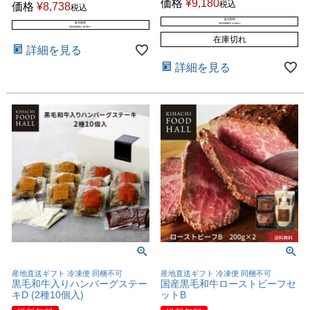
価格
¥
9,180
税込
価格
¥
8,738
税込
販売期間
販売期間
2023/09/01 11:00
〜
2024/08/01 10:00
〜
在庫切れ
詳細を見る
詳細を見る
産地直送ギフト 冷凍便 同梱不可
産地直送ギフト 冷凍便 同梱不可
黒毛和牛入りハンバーグステー
国産黒毛和牛ローストビーフセ
キD (2種10個入)
ットB