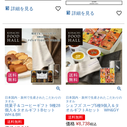
販売期間
2024/09/01 10:00
〜
詳細を見る
詳細を見る
日本国内・泉州で生産されたこだわりの
日本国内・泉州で生産されたこだわりの
タオル
タオル
焼菓子＆コーヒーギフト 9種28
シェフズ スープ5種9個入＆タ
個入＆タオルギフトBセット
オルギフトAセット WH&GY
WH＆BR
送料無料
送料無料
価格
¥
8,738
税込