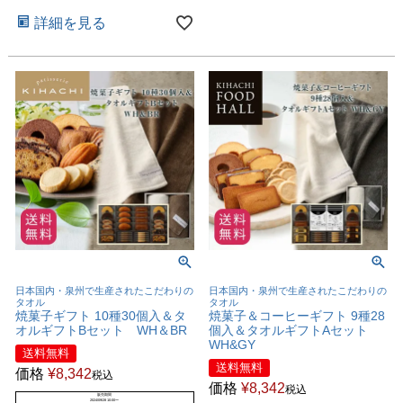
詳細を見る
日本国内・泉州で生産されたこだわりの
日本国内・泉州で生産されたこだわりの
タオル
タオル
焼菓子ギフト 10種30個入＆タ
焼菓子＆コーヒーギフト 9種28
オルギフトBセット WH＆BR
個入＆タオルギフトAセット
WH&GY
送料無料
送料無料
価格
¥
8,342
税込
価格
¥
8,342
税込
販売期間
2024/09/28 10:00
〜