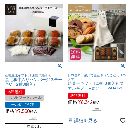
産地直送ギフト 冷凍便 同梱不可
日本国内・泉州で生産されたこだわりの
黒毛和牛入りハンバーグステー
タオル
焼菓子ギフト 10種30個入＆タ
キC（2種8個入）
オルギフトAセット WH&GY
送料無料
送料無料
キハチフードホール
価格
¥
8,342
税込
クール便（冷凍）
販売期間
価格
¥
7,560
税込
2024/09/28 10:00
〜
販売期間
詳細を見る
2023/09/01 11:00
〜
在庫切れ