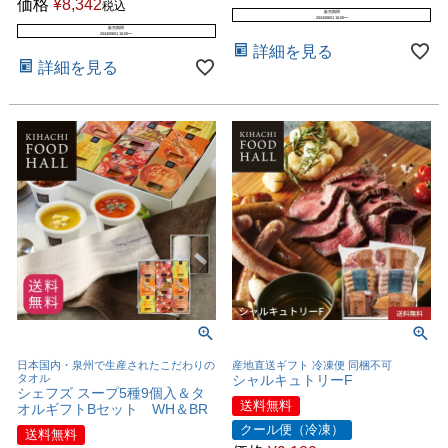
価格
¥
8,342
税込
販売期間
2024/08/01 10:00
〜
販売期間
2024/09/01 10:00
〜
詳細を見る
詳細を見る
日本国内・泉州で生産されたこだわりの
産地直送ギフト 冷凍便 同梱不可
タオル
シャルキュトリーF
シェフズ スープ5種9個入＆タ
送料無料
オルギフトBセット WH＆BR
クール便（冷凍）
送料無料