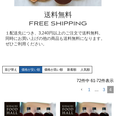
送料無料
FREE SHIPPING
１配送先につき、3,240円以上のご注文で送料無料。
同時にお買い上げの他の商品も送料無料になります。
ぜひご利用ください。
並び替え
価格が安い順
価格が高い順
新着順
人気順
72
件中
61
-
72
件表示
1
…
3
4