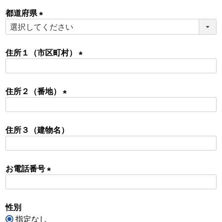
必
都道府県
須
)
(
必
須
住所１（市区町村）
)
(
必
住所２（番地）
須
)
(
必
住所３（建物名）
須
)
お電話番号
(
必
性別
須
指定なし
)