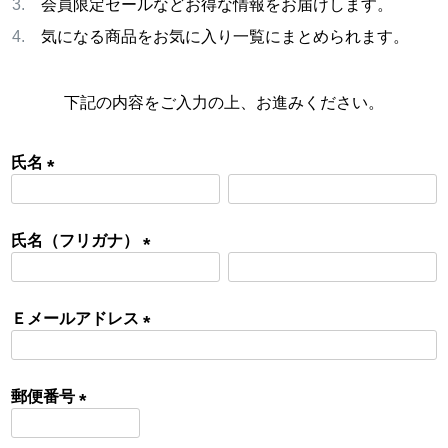
会員限定セールなどお得な情報をお届けします。
気になる商品をお気に入り一覧にまとめられます。
下記の内容をご入力の上、お進みください。
氏名
(
必
氏名（フリガナ）
須
)
(
必
Ｅメールアドレス
須
)
(
必
郵便番号
須
)
(