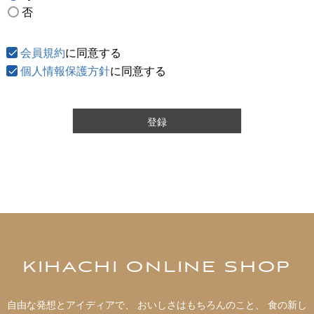
否
必
須
)
会員規約
に同意する
個人情報保護方針
に同意する
登録
KIHACHI ONLINE SHOP
自由な発想とアイディアで、 おいしさはもちろんのこと、 食の新し