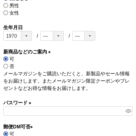
男性
女性
生年月日
新商品などのご案内
可
(
否
必
メールマガジンをご購読いただくと、新製品やセール情報
須
をお届けします。またメールマガジン限定クーポンやプレ
)
ゼントなどお得な情報をお届けします。
パスワード
(
必
須
郵便DM可否
)
可
(