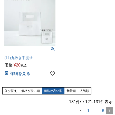
(11)丸抜き手提袋
価格
¥
20
税込
詳細を見る
並び替え
価格が安い順
価格が高い順
新着順
人気順
131
件中
121
-
131
件表示
1
…
6
7