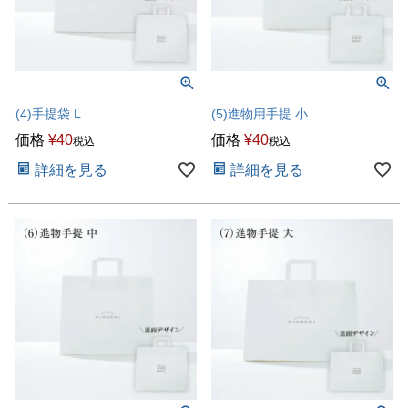
(4)手提袋 L
(5)進物用手提 小
価格
¥
40
価格
¥
40
税込
税込
詳細を見る
詳細を見る